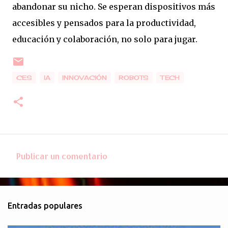
abandonar su nicho. Se esperan dispositivos más
accesibles y pensados para la productividad,
educación y colaboración, no solo para jugar.
CES
IA
INNOVACIÓN
ROBOTS
TECH
Publicar un comentario
C
o
m
Entradas populares
e
n