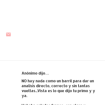
Anónimo dijo…
C
NO hay nada como un barril para dar un
o
analisis directo, correcto y sin tantas
m
vueltas...Vista es lo que dijo tu primo y y
e
ya.
n