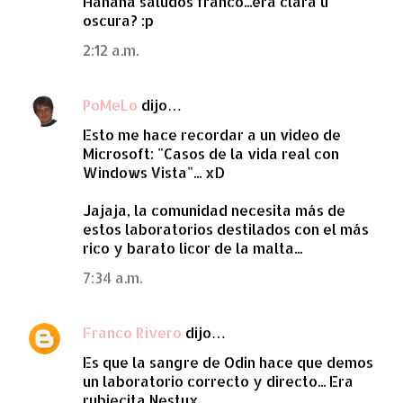
Hahaha saludos franco...era clara u
t
oscura? :p
a
2:12 a.m.
r
i
PoMeLo
dijo…
o
Esto me hace recordar a un video de
s
Microsoft: "Casos de la vida real con
Windows Vista"... xD
Jajaja, la comunidad necesita más de
estos laboratorios destilados con el más
rico y barato licor de la malta...
7:34 a.m.
Franco Rivero
dijo…
Es que la sangre de Odin hace que demos
un laboratorio correcto y directo... Era
rubiecita Nestux...