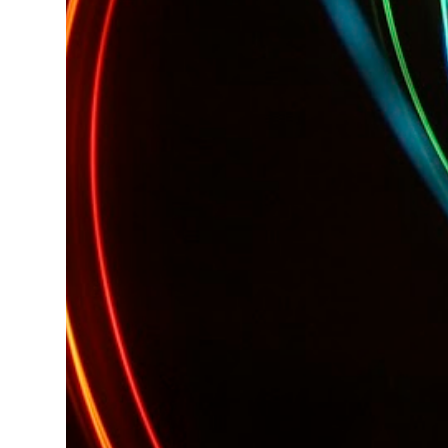
Desarrollos * 7 Invitaciones para Google
Wave , si bien ya son muchas las que estan
dando vueltas, nunca estan de mas. (*)
Sobre Subtes y Algo Mas : La forma más
fácil de conocer el Subte de la Ciudad de
Buenos Aires Sabias que en el Subte de
Buenos Aires hay murales de artistas de
renombre internacional? Necesitas dinero ?
Sabes cuáles estaciones tienen cajeros
automáticos? Necesitas conocer las
estaciones que disponen de ascensores o
escaleras mecánicas? Y los horarios de los
trenes ? Cada línea tiene los suyos… podes
saber cuándo abre y a qué hora cierra cada
una de e...