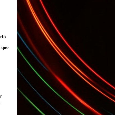
rlo
e que
r
s