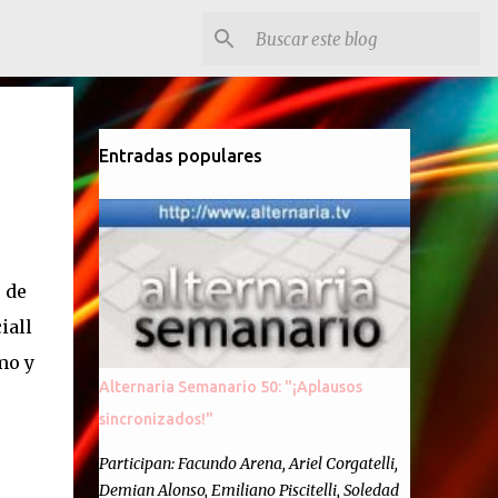
Entradas populares
 de
iall
mo y
Alternaria Semanario 50: "¡Aplausos
sincronizados!"
Participan: Facundo Arena, Ariel Corgatelli,
Demian Alonso, Emiliano Piscitelli, Soledad