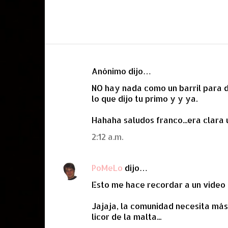
Anónimo dijo…
C
NO hay nada como un barril para dar
o
lo que dijo tu primo y y ya.
m
e
Hahaha saludos franco...era clara 
n
2:12 a.m.
t
a
PoMeLo
dijo…
r
Esto me hace recordar a un video d
i
o
Jajaja, la comunidad necesita más
licor de la malta...
s