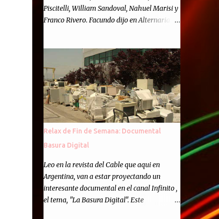
Piscitelli, William Sandoval, Nahuel Marisi y
Franco Rivero. Facundo dijo en Alternaria :
Finalmente, hemos llegado a los cincuenta
episodios de Alternaria Semanario.
Cincuenta ocasiones para ponernos en
contacto con ustedes y contarles las noticias
de tecnología más importantes, desde
nuestra propia óptica: un punto de vista
independiente e informal.Para festejarlo, se
nos ocurrió que estemos todos juntos; y
cuando digo "todos" me refiero a toda la
Relax de Fin de Semana: Documental
gente que alguna vez participó en el
Basura Digital
semanario como panelista, y a ustedes. Por
eso se nos ocurrió la idea de emitir video en
Leo en la revista del Cable que aqui en
vivo. La tarea no fué facil, hubo que
Argentina, van a estar proyectando un
coordinar horarios, preparar el estudio,
interesante documental en el canal Infinito ,
configurar muchos programejos y hacer
el tema, "La Basura Digital". Este
muchas pruebas. ¿El resultado? Totalmente
documental expondra como los desechos