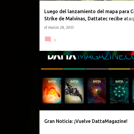
d
a
Luego del lanzamiento del mapa para C
Strike de Malvinas, Dattatec recibe ata
s
cibernético desde el Reino Unido
el
marzo 28, 2013
0
REVISTAS
Gran Noticia: ¡Vuelve DattaMagazine!