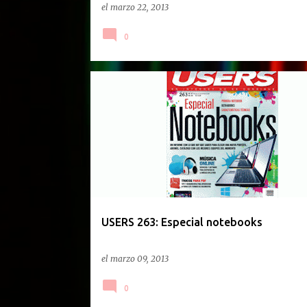
el
marzo 22, 2013
0
REVISTAS
USERS 263: Especial notebooks
el
marzo 09, 2013
0