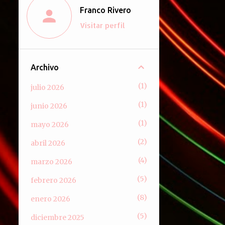
Franco Rivero
Visitar perfil
Archivo
1
julio 2026
1
junio 2026
1
mayo 2026
2
abril 2026
4
marzo 2026
5
febrero 2026
8
enero 2026
5
diciembre 2025