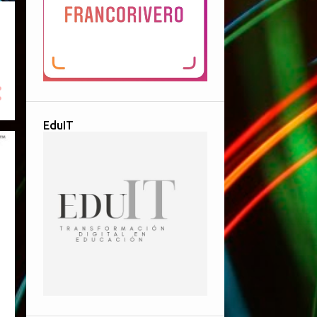
EduIT