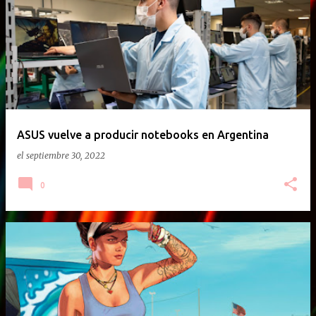
E
n
t
r
a
d
a
ASUS vuelve a producir notebooks en Argentina
s
el
septiembre 30, 2022
0