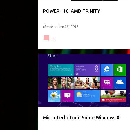
d
a
POWER 110: AMD TRINITY
s
el
noviembre 28, 2012
0
PODCAST
Micro Tech: Todo Sobre Windows 8