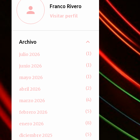
Franco Rivero
Visitar perfil
Archivo
1
julio 2026
1
junio 2026
1
mayo 2026
2
abril 2026
4
marzo 2026
5
febrero 2026
8
enero 2026
5
diciembre 2025