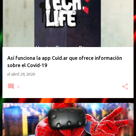
E
n
t
r
a
d
a
Así funciona la app Cuid.ar que ofrece información
sobre el Covid-19
s
el
abril 29, 2020
0