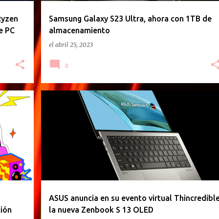
Ryzen
Samsung Galaxy S23 Ultra, ahora con 1TB de
e PC
almacenamiento
el
abril 25, 2023
0
ASUS
GACETILLA DE PRENSA
LAPTOP
NOTEBOOK
ASUS anuncia en su evento virtual Thincredibl
ción
la nueva Zenbook S 13 OLED