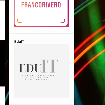
EduIT
e