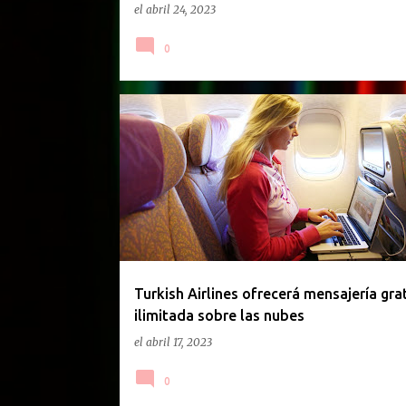
el
abril 24, 2023
0
MENSAJERIA
TURISMO
TURKISH
VIAJES
VUELOS
WHATSAPP
WIFI
Turkish Airlines ofrecerá mensajería gra
ilimitada sobre las nubes
el
abril 17, 2023
0