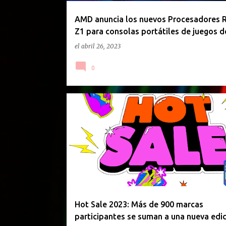
d
a
AMD anuncia los nuevos Procesadores 
Z1 para consolas portátiles de juegos d
s
el
abril 26, 2023
0
Hot Sale 2023: Más de 900 marcas
participantes se suman a una nueva edi