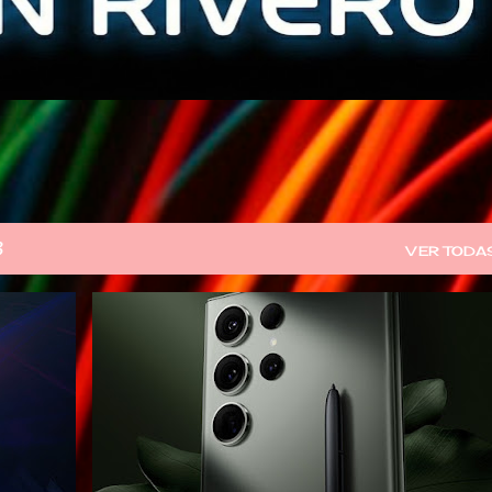
3
VER TODA
Z1
GACETILLA DE PRENSA
GALAXY
S23
SAMSUNG