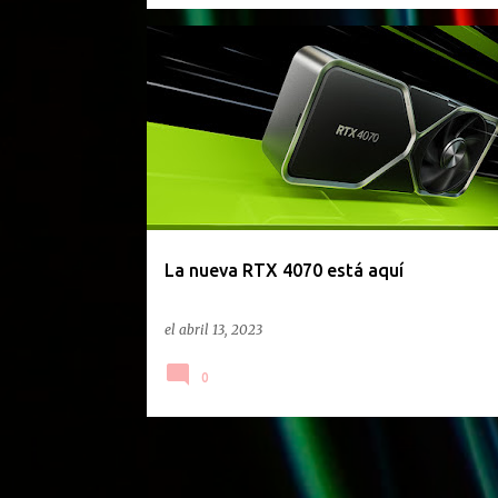
4070
GEFORCE
NVIDIA
PLACAS DE VIDEO
La nueva RTX 4070 está aquí
el
abril 13, 2023
0