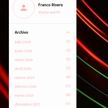
Franco Rivero
Visitar perfil
Archivo
1
julio 2026
1
junio 2026
1
mayo 2026
2
abril 2026
4
marzo 2026
5
febrero 2026
8
enero 2026
5
diciembre 2025