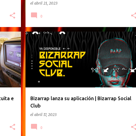
el
abril 21, 2023
0
BIZARRAP
BZRP
MUSICA
+
tuita e
Bizarrap lanza su aplicación | Bizarrap Social
Club
el
abril 17, 2023
0