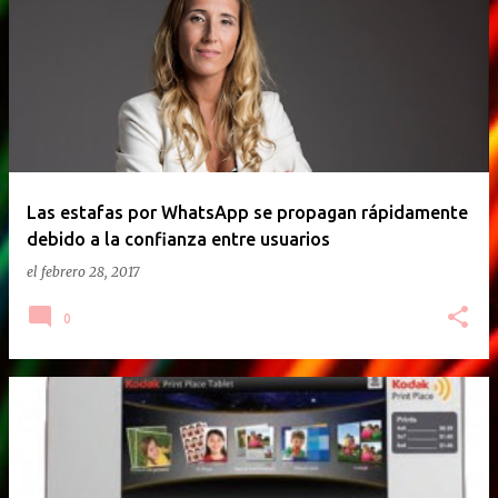
E
n
t
r
a
d
a
Las estafas por WhatsApp se propagan rápidamente
debido a la confianza entre usuarios
s
el
febrero 28, 2017
0