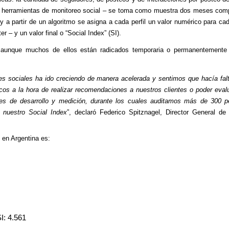
r de herramientas de monitoreo social – se toma como muestra dos meses com
 a partir de un algoritmo se asigna a cada perfil un valor numérico para ca
 – y un valor final o “Social Index” (SI).
, aunque muchos de ellos están radicados temporaria o permanentemente
es sociales ha ido creciendo de manera acelerada y sentimos que hacía fal
icos a la hora de realizar recomendaciones a nuestros clientes o poder eval
 de desarrollo y medición, durante los cuales auditamos más de 300 pe
 nuestro Social Index
”, declaró Federico Spitznagel, Director General de 
g en Argentina es:
I: 4.561