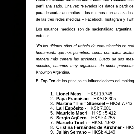
perfil analizado. Una vez relevados los datos a parti
para descartar anomalías – los mismos son analizados y
de las tres redes medidas – Facebook, Instagram y Twitter
Los usuarios medidos son de nacionalidad argentina
exterior.
“
En los últimos años el trabajo de comunicación en red
herramienta que nos permitiera contar con datos analít
manera más certera las acciones. Luego de dos meses
sociales, estamos muy orgullosos de poder presentar
Knowlton Argentina.
El
Top Ten
de los principales influenciadores del rankin
1.
Lionel Messi
– HKSI 19.748
2.
Papa Francisco
– HKSI 8.305
3.
Martina “Tini” Stoessel
– HKSI 7.743
4.
Lali Espósito
- HKSI: 7.081
5.
Mauricio Macri
– HKSI: 5.412
6.
Sergio Agüero
– HKSI: 4.755
7.
Marcelo Tinelli
– HKSI: 4.592
8.
Cristina Fernández de Kirchner
- HKS
9.
Julián Serrano
– HKSI: 4.149