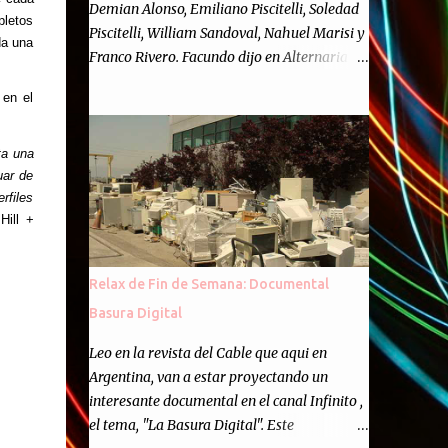
Demian Alonso, Emiliano Piscitelli, Soledad
pletos
Piscitelli, William Sandoval, Nahuel Marisi y
da una
Franco Rivero. Facundo dijo en Alternaria :
Finalmente, hemos llegado a los cincuenta
 en el
episodios de Alternaria Semanario.
Cincuenta ocasiones para ponernos en
contacto con ustedes y contarles las noticias
ta una
uar de
de tecnología más importantes, desde
rfiles
nuestra propia óptica: un punto de vista
Hill +
independiente e informal.Para festejarlo, se
nos ocurrió que estemos todos juntos; y
cuando digo "todos" me refiero a toda la
Relax de Fin de Semana: Documental
gente que alguna vez participó en el
Basura Digital
semanario como panelista, y a ustedes. Por
eso se nos ocurrió la idea de emitir video en
Leo en la revista del Cable que aqui en
vivo. La tarea no fué facil, hubo que
Argentina, van a estar proyectando un
coordinar horarios, preparar el estudio,
interesante documental en el canal Infinito ,
configurar muchos programejos y hacer
el tema, "La Basura Digital". Este
muchas pruebas. ¿El resultado? Totalmente