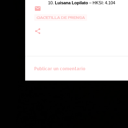
10.
Luisana Lopilato
– HKSI: 4.104
GACETILLA DE PRENSA
Publicar un comentario
C
o
m
e
n
t
a