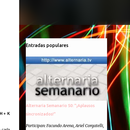
Entradas populares
Alternaria Semanario 50: "¡Aplausos
H + K
sincronizados!"
Participan: Facundo Arena, Ariel Corgatelli,
e cada