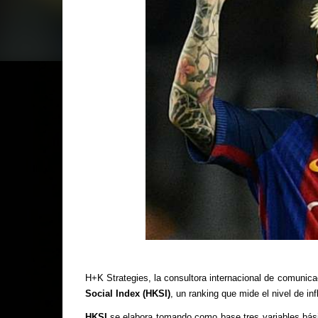
H+K Strategies, la consultora internacional de comunic
Social Index (HKSI)
, un ranking que mide el nivel de in
HKSI
se elabora tomando como base tres variables bási