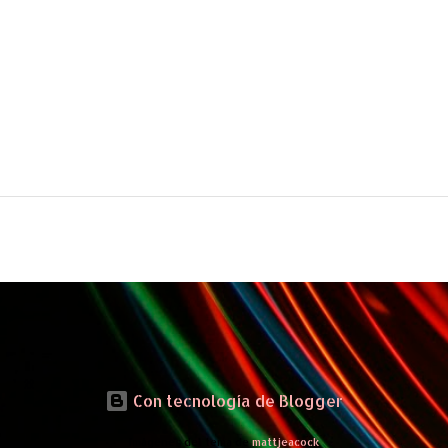
Con tecnología de Blogger
Imágenes del tema de
mattjeacock