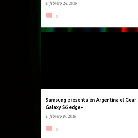
el
febrero 24, 2016
0
GACETILLA DE PRENSA
Samsung presenta en Argentina el Gear 
Galaxy S6 edge+
el
febrero 19, 2016
0