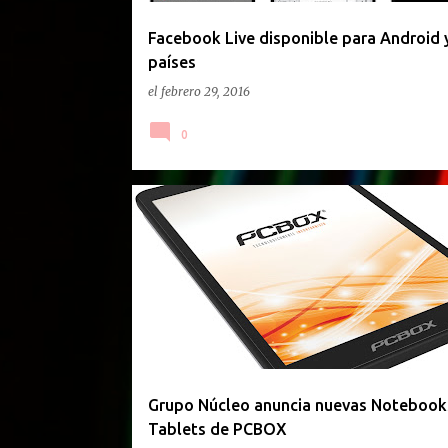
d
a
Facebook Live disponible para Android 
países
s
el
febrero 29, 2016
0
GACETILLA DE PRENSA
Grupo Núcleo anuncia nuevas Notebook
Tablets de PCBOX