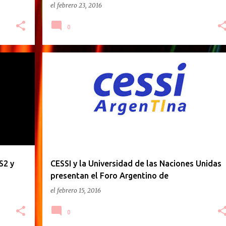
el
febrero 23, 2016
0
GACETILLA DE PRENSA
S2 y
CESSI y la Universidad de las Naciones Unidas
presentan el Foro Argentino de
Transformación Digital
el
febrero 15, 2016
0