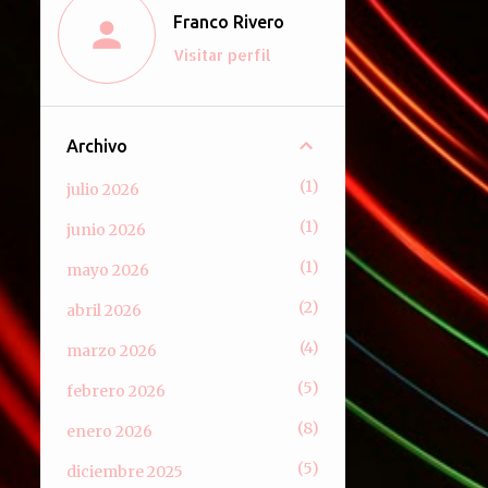
Franco Rivero
Visitar perfil
Archivo
1
julio 2026
1
junio 2026
1
mayo 2026
2
abril 2026
4
marzo 2026
5
febrero 2026
8
enero 2026
5
diciembre 2025