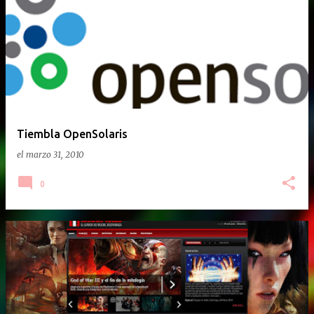
E
n
t
r
a
d
a
Tiembla OpenSolaris
s
el
marzo 31, 2010
0