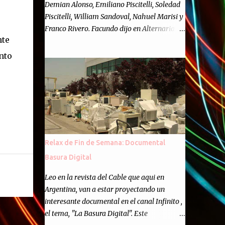
Demian Alonso, Emiliano Piscitelli, Soledad
Piscitelli, William Sandoval, Nahuel Marisi y
Franco Rivero. Facundo dijo en Alternaria :
nte
Finalmente, hemos llegado a los cincuenta
episodios de Alternaria Semanario.
nto
Cincuenta ocasiones para ponernos en
contacto con ustedes y contarles las noticias
de tecnología más importantes, desde
nuestra propia óptica: un punto de vista
independiente e informal.Para festejarlo, se
nos ocurrió que estemos todos juntos; y
cuando digo "todos" me refiero a toda la
Relax de Fin de Semana: Documental
gente que alguna vez participó en el
Basura Digital
semanario como panelista, y a ustedes. Por
eso se nos ocurrió la idea de emitir video en
Leo en la revista del Cable que aqui en
vivo. La tarea no fué facil, hubo que
Argentina, van a estar proyectando un
coordinar horarios, preparar el estudio,
interesante documental en el canal Infinito ,
configurar muchos programejos y hacer
el tema, "La Basura Digital". Este
muchas pruebas. ¿El resultado? Totalmente