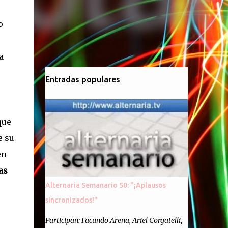
o
a
Entradas populares
que
e su
en
as
Alternaria Semanario 50: "¡Aplausos
sincronizados!"
Participan: Facundo Arena, Ariel Corgatelli,