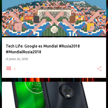
E
n
t
r
a
d
a
Tech Life: Google es Mundial #Rusia2018
#MundialRusia2018
s
el
junio 26, 2018
0