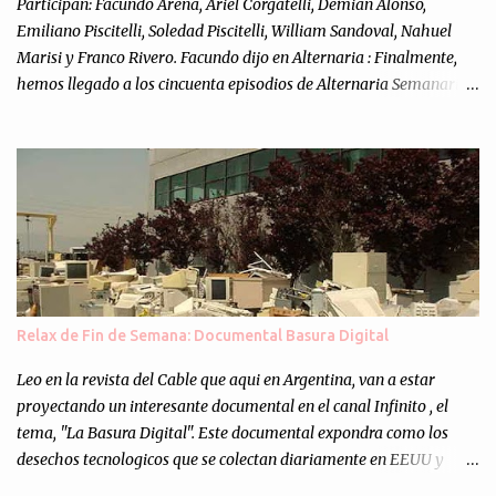
Participan: Facundo Arena, Ariel Corgatelli, Demian Alonso,
Emiliano Piscitelli, Soledad Piscitelli, William Sandoval, Nahuel
Marisi y Franco Rivero. Facundo dijo en Alternaria : Finalmente,
hemos llegado a los cincuenta episodios de Alternaria Semanario.
Cincuenta ocasiones para ponernos en contacto con ustedes y
contarles las noticias de tecnología más importantes, desde
nuestra propia óptica: un punto de vista independiente e
informal.Para festejarlo, se nos ocurrió que estemos todos juntos; y
cuando digo "todos" me refiero a toda la gente que alguna vez
participó en el semanario como panelista, y a ustedes. Por eso se
nos ocurrió la idea de emitir video en vivo. La tarea no fué facil,
hubo que coordinar horarios, preparar el estudio, configurar
muchos programejos y hacer muchas pruebas. ¿El resultado?
Relax de Fin de Semana: Documental Basura Digital
Totalmente inesperado. Mas de 200 personas en vivo
escuchándonos y viendo como grabamos el semanario es, para mi
Leo en la revista del Cable que aqui en Argentina, van a estar
personalmente, un éxito y un logro sin precedentes. Sinceram...
proyectando un interesante documental en el canal Infinito , el
tema, "La Basura Digital". Este documental expondra como los
desechos tecnologicos que se colectan diariamente en EEUU y
Europa son enviados a paises subdesarrollados, para llevar a cabo