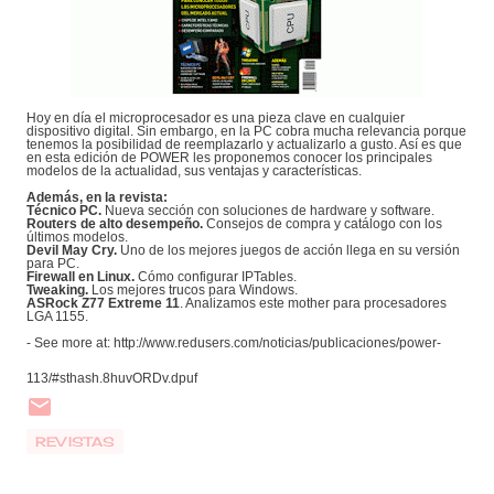
Hoy en día el microprocesador es una pieza clave en cualquier
dispositivo digital. Sin embargo, en la PC cobra mucha relevancia porque
tenemos la posibilidad de reemplazarlo y actualizarlo a gusto. Así es que
en esta edición de POWER les proponemos conocer los principales
modelos de la actualidad, sus ventajas y características.
Además, en la revista:
Técnico PC.
Nueva sección con soluciones de hardware y software.
Routers de alto desempeño.
Consejos de compra y catálogo con los
últimos modelos.
Devil May Cry.
Uno de los mejores juegos de acción llega en su versión
para PC.
Firewall en Linux.
Cómo configurar IPTables.
Tweaking.
Los mejores trucos para Windows.
ASRock Z77 Extreme 11
. Analizamos este mother para procesadores
LGA 1155.
- See more at: http://www.redusers.com/noticias/publicaciones/power-
113/#sthash.8huvORDv.dpuf
REVISTAS