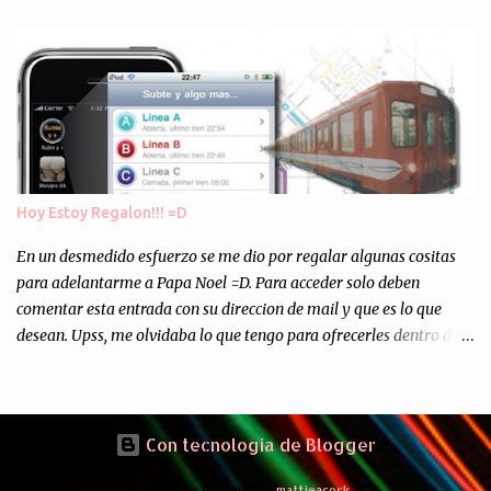
los "supuestos" procesos de "Reciclaje" (enterramos todo y chau).
Asi, todos los residuos sonincinerados produciendo lo que los
ambientalistas llaman "La Pesadilla de la Edad Cibernetica". La
transmision es el Domingo 2 de diciembre a las 21:00 hs. Me
parecio muy interesante, no creo que lo pueda ver por la hora, asi
que los comentarios los dejo en sus manos...
Hoy Estoy Regalon!!! =D
En un desmedido esfuerzo se me dio por regalar algunas cositas
para adelantarme a Papa Noel =D. Para acceder solo deben
comentar esta entrada con su direccion de mail y que es lo que
desean. Upss, me olvidaba lo que tengo para ofrecerles dentro de
mis arcas: * Codigos de Descarga Gratuitas para la aplicacion para
Iphone y Ipod Touch "Subte y Algo Mas" (Tengo 5) (*): Gentileza
del Sr. Angel Traversi de AMT Desarrollos * 7 Invitaciones para
Google Wave , si bien ya son muchas las que estan dando vueltas,
Con tecnología de Blogger
nunca estan de mas. (*) Sobre Subtes y Algo Mas : La forma más
Imágenes del tema de
mattjeacock