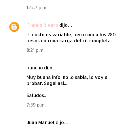
t
12:47 p.m.
a
r
Franco Rivero
dijo…
i
El costo es variable, pero ronda los 280
o
pesos con una carga del kit completa.
s
8:21 p.m.
pancho dijo…
Muy buena info, no lo sabia, lo voy a
probar. Segui asi...
Saludos..
7:39 p.m.
Juan Manuel dijo…