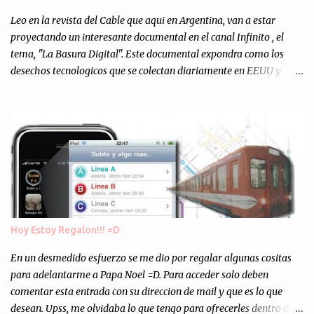
Totalmente inesperado. Mas de 200 personas en vivo
escuchándonos y viendo como grabamos el semanario es, para mi
Leo en la revista del Cable que aqui en Argentina, van a estar
personalmente, un éxito y un logro sin precedentes. Sinceram...
proyectando un interesante documental en el canal Infinito , el
tema, "La Basura Digital". Este documental expondra como los
desechos tecnologicos que se colectan diariamente en EEUU y
Europa son enviados a paises subdesarrollados, para llevar a cabo
los "supuestos" procesos de "Reciclaje" (enterramos todo y chau).
Asi, todos los residuos sonincinerados produciendo lo que los
ambientalistas llaman "La Pesadilla de la Edad Cibernetica". La
transmision es el Domingo 2 de diciembre a las 21:00 hs. Me
parecio muy interesante, no creo que lo pueda ver por la hora, asi
que los comentarios los dejo en sus manos...
Hoy Estoy Regalon!!! =D
En un desmedido esfuerzo se me dio por regalar algunas cositas
para adelantarme a Papa Noel =D. Para acceder solo deben
comentar esta entrada con su direccion de mail y que es lo que
desean. Upss, me olvidaba lo que tengo para ofrecerles dentro de