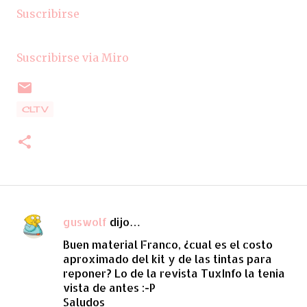
Suscribirse
Suscribirse via Miro
CLTV
guswolf
dijo…
C
Buen material Franco, ¿cual es el costo
o
aproximado del kit y de las tintas para
m
reponer? Lo de la revista TuxInfo la tenia
e
vista de antes :-P
Saludos
n