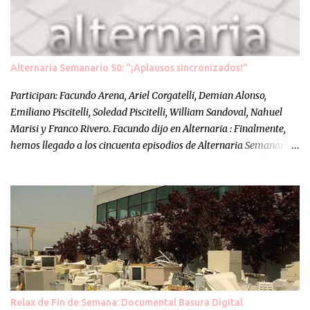
Alternaria Semanario 50: "¡Aplausos sincronizados!"
Participan: Facundo Arena, Ariel Corgatelli, Demian Alonso,
Emiliano Piscitelli, Soledad Piscitelli, William Sandoval, Nahuel
Marisi y Franco Rivero. Facundo dijo en Alternaria : Finalmente,
hemos llegado a los cincuenta episodios de Alternaria Semanario.
Cincuenta ocasiones para ponernos en contacto con ustedes y
contarles las noticias de tecnología más importantes, desde
nuestra propia óptica: un punto de vista independiente e
informal.Para festejarlo, se nos ocurrió que estemos todos juntos; y
cuando digo "todos" me refiero a toda la gente que alguna vez
participó en el semanario como panelista, y a ustedes. Por eso se
nos ocurrió la idea de emitir video en vivo. La tarea no fué facil,
hubo que coordinar horarios, preparar el estudio, configurar
muchos programejos y hacer muchas pruebas. ¿El resultado?
Relax de Fin de Semana: Documental Basura Digital