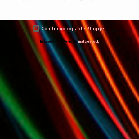
mis arcas: * Codigos de Descarga Gratuitas para la aplicacion para
Iphone y Ipod Touch "Subte y Algo Mas" (Tengo 5) (*): Gentileza
del Sr. Angel Traversi de AMT Desarrollos * 7 Invitaciones para
Google Wave , si bien ya son muchas las que estan dando vueltas,
Con tecnología de Blogger
nunca estan de mas. (*) Sobre Subtes y Algo Mas : La forma más
Imágenes del tema de
mattjeacock
fácil de conocer el Subte de la Ciudad de Buenos Aires Sabias que
en el Subte de Buenos Aires hay murales de artistas de renombre
internacional? Necesitas dinero ? Sabes cuáles estaciones tienen
cajeros automáticos? Necesitas conocer las estaciones que
disponen de ascensores o escaleras mecánicas? Y los horarios de
los trenes ? Cada línea tiene los suyos… podes saber cuándo abre y
a qué hora cierra cada una de e...