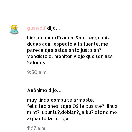
guswolf
dijo…
C
Linda compu Franco! Solo tengo mis
o
dudas con respecto a la fuente, me
m
parece que estas en lo justo eh?
e
Vendiste el monitor viejo que tenias?
Saludos
n
t
9:50 a.m.
a
r
Anónimo dijo…
i
muy linda compu te armaste,
o
felicitaciones. ¿que OS le pusiste?, linux
mint?, ubuntu?,debian?,jaiku?;etc.no me
s
aguanto la intriga
11:17 a.m.