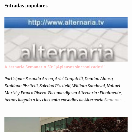
Entradas populares
Alternaria Semanario 50: "¡Aplausos sincronizados!"
Participan: Facundo Arena, Ariel Corgatelli, Demian Alonso,
Emiliano Piscitelli, Soledad Piscitelli, William Sandoval, Nahuel
Marisi y Franco Rivero. Facundo dijo en Alternaria : Finalmente,
hemos llegado a los cincuenta episodios de Alternaria Semanario.
Cincuenta ocasiones para ponernos en contacto con ustedes y
contarles las noticias de tecnología más importantes, desde
nuestra propia óptica: un punto de vista independiente e
informal.Para festejarlo, se nos ocurrió que estemos todos juntos; y