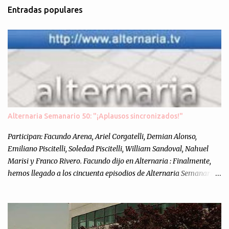
Entradas populares
Alternaria Semanario 50: "¡Aplausos sincronizados!"
Participan: Facundo Arena, Ariel Corgatelli, Demian Alonso,
Emiliano Piscitelli, Soledad Piscitelli, William Sandoval, Nahuel
Marisi y Franco Rivero. Facundo dijo en Alternaria : Finalmente,
hemos llegado a los cincuenta episodios de Alternaria Semanario.
Cincuenta ocasiones para ponernos en contacto con ustedes y
contarles las noticias de tecnología más importantes, desde
nuestra propia óptica: un punto de vista independiente e
informal.Para festejarlo, se nos ocurrió que estemos todos juntos; y