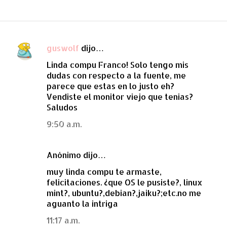
guswolf
dijo…
C
Linda compu Franco! Solo tengo mis
o
dudas con respecto a la fuente, me
m
parece que estas en lo justo eh?
e
Vendiste el monitor viejo que tenias?
Saludos
n
t
9:50 a.m.
a
r
Anónimo dijo…
i
muy linda compu te armaste,
o
felicitaciones. ¿que OS le pusiste?, linux
mint?, ubuntu?,debian?,jaiku?;etc.no me
s
aguanto la intriga
11:17 a.m.