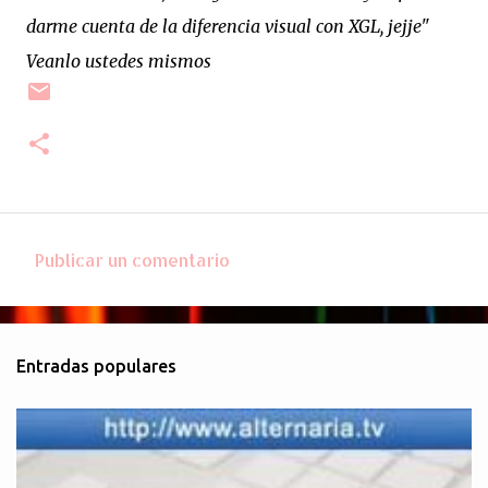
darme cuenta de la diferencia visual con XGL, jejje"
Veanlo ustedes mismos
Publicar un comentario
C
o
m
Entradas populares
e
n
t
a