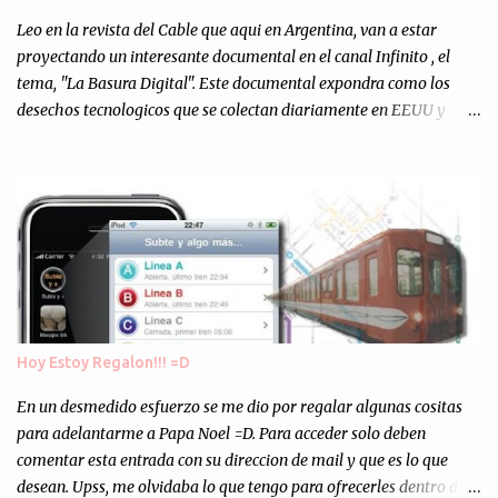
Totalmente inesperado. Mas de 200 personas en vivo
escuchándonos y viendo como grabamos el semanario es, para mi
Leo en la revista del Cable que aqui en Argentina, van a estar
personalmente, un éxito y un logro sin precedentes. Sinceram...
proyectando un interesante documental en el canal Infinito , el
tema, "La Basura Digital". Este documental expondra como los
desechos tecnologicos que se colectan diariamente en EEUU y
Europa son enviados a paises subdesarrollados, para llevar a cabo
los "supuestos" procesos de "Reciclaje" (enterramos todo y chau).
Asi, todos los residuos sonincinerados produciendo lo que los
ambientalistas llaman "La Pesadilla de la Edad Cibernetica". La
transmision es el Domingo 2 de diciembre a las 21:00 hs. Me
parecio muy interesante, no creo que lo pueda ver por la hora, asi
que los comentarios los dejo en sus manos...
Hoy Estoy Regalon!!! =D
En un desmedido esfuerzo se me dio por regalar algunas cositas
para adelantarme a Papa Noel =D. Para acceder solo deben
comentar esta entrada con su direccion de mail y que es lo que
desean. Upss, me olvidaba lo que tengo para ofrecerles dentro de