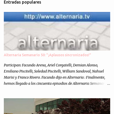
Entradas populares
e
n
t
a
r
i
o
s
Alternaria Semanario 50: "¡Aplausos sincronizados!"
Participan: Facundo Arena, Ariel Corgatelli, Demian Alonso,
Emiliano Piscitelli, Soledad Piscitelli, William Sandoval, Nahuel
Marisi y Franco Rivero. Facundo dijo en Alternaria : Finalmente,
hemos llegado a los cincuenta episodios de Alternaria Semanario.
Cincuenta ocasiones para ponernos en contacto con ustedes y
contarles las noticias de tecnología más importantes, desde
nuestra propia óptica: un punto de vista independiente e
informal.Para festejarlo, se nos ocurrió que estemos todos juntos; y