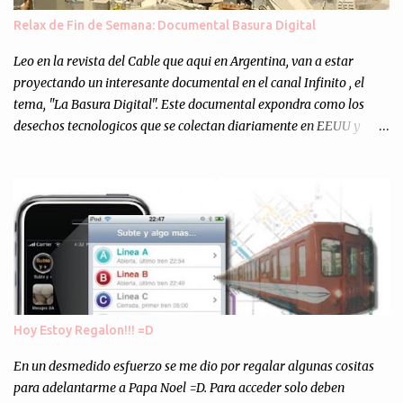
muchos programejos y hacer muchas pruebas. ¿El resultado?
Relax de Fin de Semana: Documental Basura Digital
Totalmente inesperado. Mas de 200 personas en vivo
escuchándonos y viendo como grabamos el semanario es, para mi
Leo en la revista del Cable que aqui en Argentina, van a estar
personalmente, un éxito y un logro sin precedentes. Sinceram...
proyectando un interesante documental en el canal Infinito , el
tema, "La Basura Digital". Este documental expondra como los
desechos tecnologicos que se colectan diariamente en EEUU y
Europa son enviados a paises subdesarrollados, para llevar a cabo
los "supuestos" procesos de "Reciclaje" (enterramos todo y chau).
Asi, todos los residuos sonincinerados produciendo lo que los
ambientalistas llaman "La Pesadilla de la Edad Cibernetica". La
transmision es el Domingo 2 de diciembre a las 21:00 hs. Me
parecio muy interesante, no creo que lo pueda ver por la hora, asi
que los comentarios los dejo en sus manos...
Hoy Estoy Regalon!!! =D
En un desmedido esfuerzo se me dio por regalar algunas cositas
para adelantarme a Papa Noel =D. Para acceder solo deben