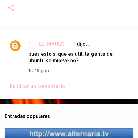
*----EL-MAULO----*
dijo…
C
pues esto si que es util, la gente de
o
ubuntu se mueve no?
m
10:18 p.m.
e
n
Publicar un comentario
t
a
r
i
Entradas populares
o
s