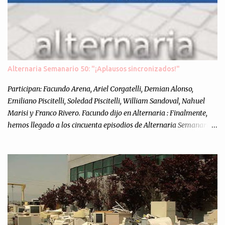
Alternaria Semanario 50: "¡Aplausos sincronizados!"
Participan: Facundo Arena, Ariel Corgatelli, Demian Alonso,
Emiliano Piscitelli, Soledad Piscitelli, William Sandoval, Nahuel
Marisi y Franco Rivero. Facundo dijo en Alternaria : Finalmente,
hemos llegado a los cincuenta episodios de Alternaria Semanario.
Cincuenta ocasiones para ponernos en contacto con ustedes y
contarles las noticias de tecnología más importantes, desde
nuestra propia óptica: un punto de vista independiente e
informal.Para festejarlo, se nos ocurrió que estemos todos juntos; y
cuando digo "todos" me refiero a toda la gente que alguna vez
participó en el semanario como panelista, y a ustedes. Por eso se
nos ocurrió la idea de emitir video en vivo. La tarea no fué facil,
hubo que coordinar horarios, preparar el estudio, configurar