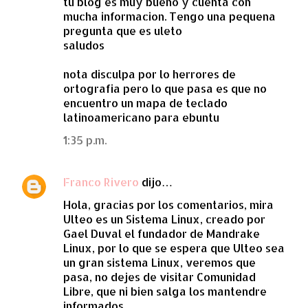
tu blog es muy bueno y cuenta con
m
mucha informacion. Tengo una pequena
e
pregunta que es uleto
saludos
n
t
nota disculpa por lo herrores de
a
ortografia pero lo que pasa es que no
encuentro un mapa de teclado
r
latinoamericano para ebuntu
i
1:35 p.m.
o
s
Franco Rivero
dijo…
Hola, gracias por los comentarios, mira
Ulteo es un Sistema Linux, creado por
Gael Duval el fundador de Mandrake
Linux, por lo que se espera que Ulteo sea
un gran sistema Linux, veremos que
pasa, no dejes de visitar Comunidad
Libre, que ni bien salga los mantendre
informados