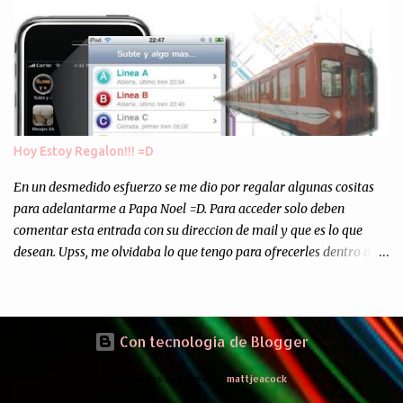
Asi, todos los residuos sonincinerados produciendo lo que los
ambientalistas llaman "La Pesadilla de la Edad Cibernetica". La
transmision es el Domingo 2 de diciembre a las 21:00 hs. Me
parecio muy interesante, no creo que lo pueda ver por la hora, asi
que los comentarios los dejo en sus manos...
Hoy Estoy Regalon!!! =D
En un desmedido esfuerzo se me dio por regalar algunas cositas
para adelantarme a Papa Noel =D. Para acceder solo deben
comentar esta entrada con su direccion de mail y que es lo que
desean. Upss, me olvidaba lo que tengo para ofrecerles dentro de
mis arcas: * Codigos de Descarga Gratuitas para la aplicacion para
Iphone y Ipod Touch "Subte y Algo Mas" (Tengo 5) (*): Gentileza
del Sr. Angel Traversi de AMT Desarrollos * 7 Invitaciones para
Google Wave , si bien ya son muchas las que estan dando vueltas,
Con tecnología de Blogger
nunca estan de mas. (*) Sobre Subtes y Algo Mas : La forma más
Imágenes del tema de
mattjeacock
fácil de conocer el Subte de la Ciudad de Buenos Aires Sabias que