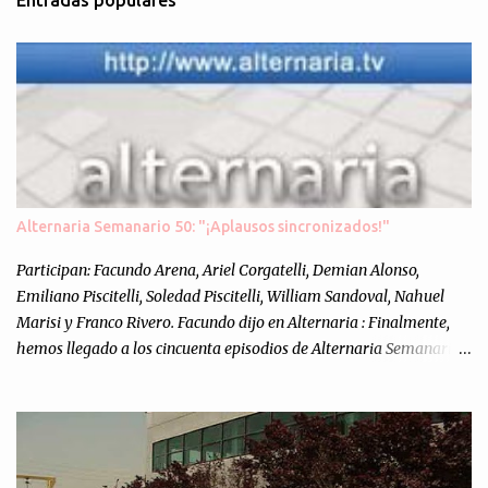
Entradas populares
e
n
t
a
r
i
o
s
Alternaria Semanario 50: "¡Aplausos sincronizados!"
Participan: Facundo Arena, Ariel Corgatelli, Demian Alonso,
Emiliano Piscitelli, Soledad Piscitelli, William Sandoval, Nahuel
Marisi y Franco Rivero. Facundo dijo en Alternaria : Finalmente,
hemos llegado a los cincuenta episodios de Alternaria Semanario.
Cincuenta ocasiones para ponernos en contacto con ustedes y
contarles las noticias de tecnología más importantes, desde
nuestra propia óptica: un punto de vista independiente e
informal.Para festejarlo, se nos ocurrió que estemos todos juntos; y
cuando digo "todos" me refiero a toda la gente que alguna vez