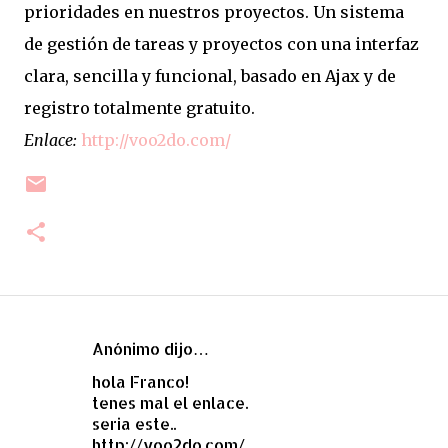
prioridades en nuestros proyectos. Un sistema
de gestión de tareas y proyectos con una interfaz
clara, sencilla y funcional, basado en Ajax y de
registro totalmente gratuito.
Enlace:
http://voo2do.com/
Anónimo dijo…
C
hola Franco!
o
tenes mal el enlace.
m
seria este..
e
http://voo2do.com/