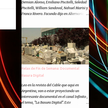
Demian Alonso, Emiliano Piscitelli, Soledad
Piscitelli, William Sandoval, Nahuel Marisi y
Franco Rivero. Facundo dijo en Alternaria :
Finalmente, hemos llegado a los cincuenta
episodios de Alternaria Semanario.
Cincuenta ocasiones para ponernos en
contacto con ustedes y contarles las noticias
de tecnología más importantes, desde
nuestra propia óptica: un punto de vista
independiente e informal.Para festejarlo, se
nos ocurrió que estemos todos juntos; y
cuando digo "todos" me refiero a toda la
Relax de Fin de Semana: Documental
gente que alguna vez participó en el
Basura Digital
semanario como panelista, y a ustedes. Por
eso se nos ocurrió la idea de emitir video en
Leo en la revista del Cable que aqui en
vivo. La tarea no fué facil, hubo que
Argentina, van a estar proyectando un
coordinar horarios, preparar el estudio,
interesante documental en el canal Infinito ,
configurar muchos programejos y hacer
el tema, "La Basura Digital". Este
muchas pruebas. ¿El resultado? Totalmente