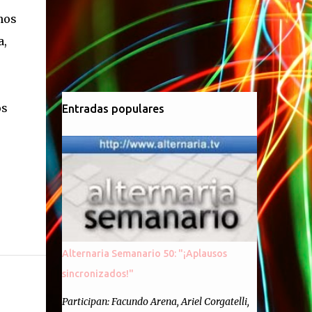
nos
a,
os
Entradas populares
Alternaria Semanario 50: "¡Aplausos
sincronizados!"
Participan: Facundo Arena, Ariel Corgatelli,