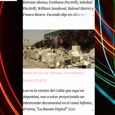
Demian Alonso, Emiliano Piscitelli, Soledad
Piscitelli, William Sandoval, Nahuel Marisi y
Franco Rivero. Facundo dijo en Alternaria :
Finalmente, hemos llegado a los cincuenta
episodios de Alternaria Semanario.
Cincuenta ocasiones para ponernos en
contacto con ustedes y contarles las noticias
de tecnología más importantes, desde
nuestra propia óptica: un punto de vista
independiente e informal.Para festejarlo, se
nos ocurrió que estemos todos juntos; y
cuando digo "todos" me refiero a toda la
Relax de Fin de Semana: Documental
gente que alguna vez participó en el
Basura Digital
semanario como panelista, y a ustedes. Por
eso se nos ocurrió la idea de emitir video en
Leo en la revista del Cable que aqui en
vivo. La tarea no fué facil, hubo que
Argentina, van a estar proyectando un
coordinar horarios, preparar el estudio,
interesante documental en el canal Infinito ,
configurar muchos programejos y hacer
el tema, "La Basura Digital". Este
muchas pruebas. ¿El resultado? Totalmente