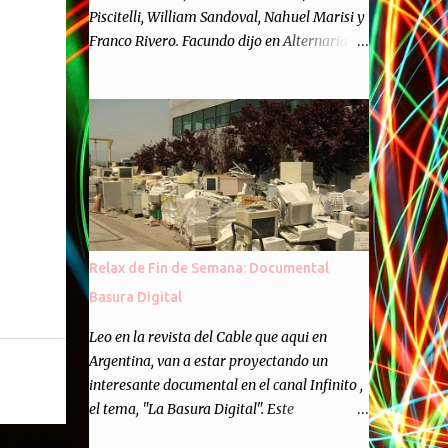
Piscitelli, William Sandoval, Nahuel Marisi y
Franco Rivero. Facundo dijo en Alternaria :
Finalmente, hemos llegado a los cincuenta
episodios de Alternaria Semanario.
Cincuenta ocasiones para ponernos en
contacto con ustedes y contarles las noticias
de tecnología más importantes, desde
nuestra propia óptica: un punto de vista
independiente e informal.Para festejarlo, se
nos ocurrió que estemos todos juntos; y
cuando digo "todos" me refiero a toda la
Relax de Fin de Semana: Documental
gente que alguna vez participó en el
Basura Digital
semanario como panelista, y a ustedes. Por
eso se nos ocurrió la idea de emitir video en
Leo en la revista del Cable que aqui en
vivo. La tarea no fué facil, hubo que
Argentina, van a estar proyectando un
coordinar horarios, preparar el estudio,
interesante documental en el canal Infinito ,
configurar muchos programejos y hacer
el tema, "La Basura Digital". Este
muchas pruebas. ¿El resultado? Totalmente
documental expondra como los desechos