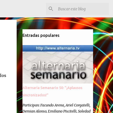
Entradas populares
los
Alternaria Semanario 50: "¡Aplausos
sincronizados!"
Participan: Facundo Arena, Ariel Corgatelli,
Demian Alonso, Emiliano Piscitelli, Soledad