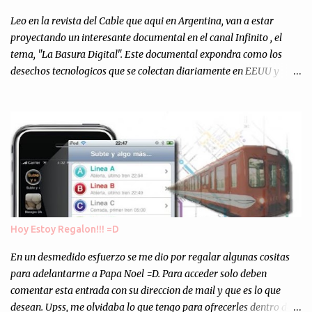
Totalmente inesperado. Mas de 200 personas en vivo
escuchándonos y viendo como grabamos el semanario es, para mi
Leo en la revista del Cable que aqui en Argentina, van a estar
personalmente, un éxito y un logro sin precedentes. Sinceram...
proyectando un interesante documental en el canal Infinito , el
tema, "La Basura Digital". Este documental expondra como los
desechos tecnologicos que se colectan diariamente en EEUU y
Europa son enviados a paises subdesarrollados, para llevar a cabo
los "supuestos" procesos de "Reciclaje" (enterramos todo y chau).
Asi, todos los residuos sonincinerados produciendo lo que los
ambientalistas llaman "La Pesadilla de la Edad Cibernetica". La
transmision es el Domingo 2 de diciembre a las 21:00 hs. Me
parecio muy interesante, no creo que lo pueda ver por la hora, asi
que los comentarios los dejo en sus manos...
Hoy Estoy Regalon!!! =D
En un desmedido esfuerzo se me dio por regalar algunas cositas
para adelantarme a Papa Noel =D. Para acceder solo deben
comentar esta entrada con su direccion de mail y que es lo que
desean. Upss, me olvidaba lo que tengo para ofrecerles dentro de