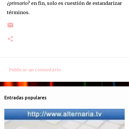
¿
primario
? en fin, solo es cuestión de estandarizar
términos.
Publicar un comentario
C
o
m
Entradas populares
e
n
t
a