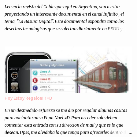
escuchándonos y viendo como grabamos el semanario es, para mi
Leo en la revista del Cable que aqui en Argentina, van a estar
personalmente, un éxito y un logro sin precedentes. Sinceram...
proyectando un interesante documental en el canal Infinito , el
tema, "La Basura Digital". Este documental expondra como los
desechos tecnologicos que se colectan diariamente en EEUU y
Europa son enviados a paises subdesarrollados, para llevar a cabo
los "supuestos" procesos de "Reciclaje" (enterramos todo y chau).
Asi, todos los residuos sonincinerados produciendo lo que los
ambientalistas llaman "La Pesadilla de la Edad Cibernetica". La
transmision es el Domingo 2 de diciembre a las 21:00 hs. Me
parecio muy interesante, no creo que lo pueda ver por la hora, asi
que los comentarios los dejo en sus manos...
Hoy Estoy Regalon!!! =D
En un desmedido esfuerzo se me dio por regalar algunas cositas
para adelantarme a Papa Noel =D. Para acceder solo deben
comentar esta entrada con su direccion de mail y que es lo que
desean. Upss, me olvidaba lo que tengo para ofrecerles dentro de