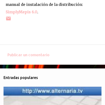
manual de instalación de la distribución:
SimplyMepis 6.0
.
Publicar un comentario
C
o
m
Entradas populares
e
n
t
a