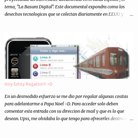
tema, "La Basura Digital". Este documental expondra como los
desechos tecnologicos que se colectan diariamente en EEUU y
Europa son enviados a paises subdesarrollados, para llevar a cabo
los "supuestos" procesos de "Reciclaje" (enterramos todo y chau).
Asi, todos los residuos sonincinerados produciendo lo que los
ambientalistas llaman "La Pesadilla de la Edad Cibernetica". La
transmision es el Domingo 2 de diciembre a las 21:00 hs. Me
parecio muy interesante, no creo que lo pueda ver por la hora, asi
que los comentarios los dejo en sus manos...
Hoy Estoy Regalon!!! =D
En un desmedido esfuerzo se me dio por regalar algunas cositas
para adelantarme a Papa Noel =D. Para acceder solo deben
comentar esta entrada con su direccion de mail y que es lo que
desean. Upss, me olvidaba lo que tengo para ofrecerles dentro de
mis arcas: * Codigos de Descarga Gratuitas para la aplicacion para
Iphone y Ipod Touch "Subte y Algo Mas" (Tengo 5) (*): Gentileza