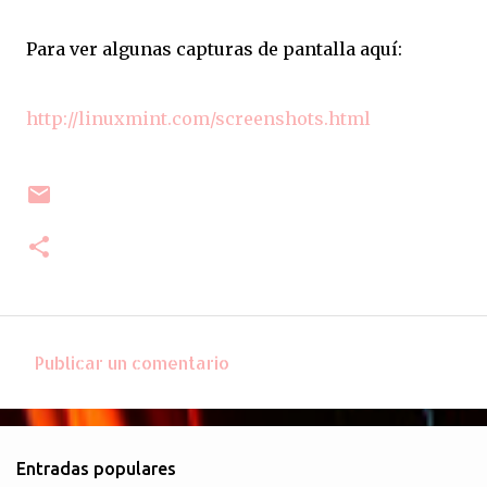
Para ver algunas capturas de pantalla aquí:
http://linuxmint.com/screenshots.html
Publicar un comentario
C
o
m
Entradas populares
e