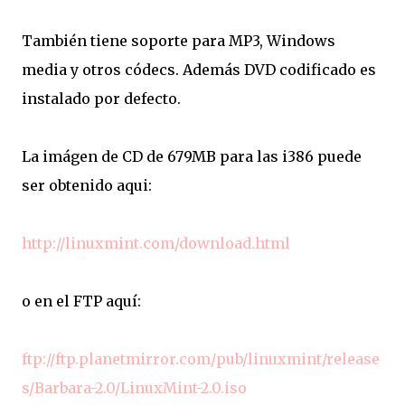
También tiene soporte para MP3, Windows
media y otros códecs. Además DVD codificado es
instalado por defecto.
La imágen de CD de 679MB para las i386 puede
ser obtenido aqui:
http://linuxmint.com/download.html
o en el FTP aquí:
ftp://ftp.planetmirror.com/pub/linuxmint/release
s/Barbara-2.0/LinuxMint-2.0.iso