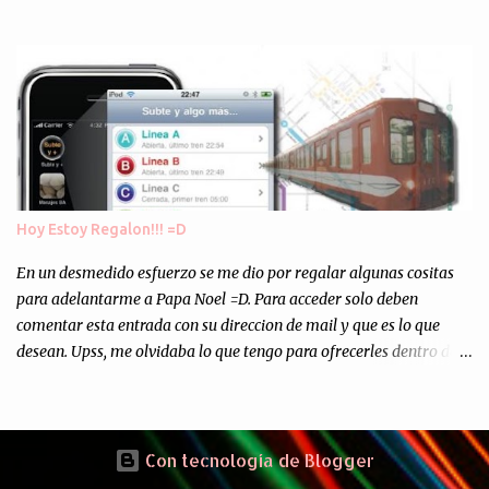
Europa son enviados a paises subdesarrollados, para llevar a cabo
los "supuestos" procesos de "Reciclaje" (enterramos todo y chau).
Asi, todos los residuos sonincinerados produciendo lo que los
ambientalistas llaman "La Pesadilla de la Edad Cibernetica". La
transmision es el Domingo 2 de diciembre a las 21:00 hs. Me
parecio muy interesante, no creo que lo pueda ver por la hora, asi
que los comentarios los dejo en sus manos...
Hoy Estoy Regalon!!! =D
En un desmedido esfuerzo se me dio por regalar algunas cositas
para adelantarme a Papa Noel =D. Para acceder solo deben
comentar esta entrada con su direccion de mail y que es lo que
desean. Upss, me olvidaba lo que tengo para ofrecerles dentro de
mis arcas: * Codigos de Descarga Gratuitas para la aplicacion para
Iphone y Ipod Touch "Subte y Algo Mas" (Tengo 5) (*): Gentileza
del Sr. Angel Traversi de AMT Desarrollos * 7 Invitaciones para
Google Wave , si bien ya son muchas las que estan dando vueltas,
Con tecnología de Blogger
nunca estan de mas. (*) Sobre Subtes y Algo Mas : La forma más