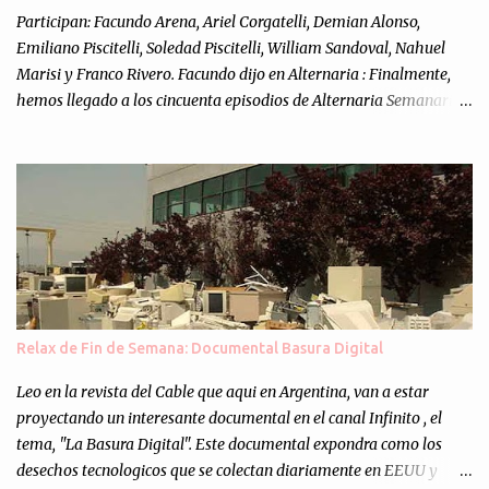
Participan: Facundo Arena, Ariel Corgatelli, Demian Alonso,
Emiliano Piscitelli, Soledad Piscitelli, William Sandoval, Nahuel
Marisi y Franco Rivero. Facundo dijo en Alternaria : Finalmente,
hemos llegado a los cincuenta episodios de Alternaria Semanario.
Cincuenta ocasiones para ponernos en contacto con ustedes y
contarles las noticias de tecnología más importantes, desde
nuestra propia óptica: un punto de vista independiente e
informal.Para festejarlo, se nos ocurrió que estemos todos juntos; y
cuando digo "todos" me refiero a toda la gente que alguna vez
participó en el semanario como panelista, y a ustedes. Por eso se
nos ocurrió la idea de emitir video en vivo. La tarea no fué facil,
hubo que coordinar horarios, preparar el estudio, configurar
muchos programejos y hacer muchas pruebas. ¿El resultado?
Relax de Fin de Semana: Documental Basura Digital
Totalmente inesperado. Mas de 200 personas en vivo
escuchándonos y viendo como grabamos el semanario es, para mi
Leo en la revista del Cable que aqui en Argentina, van a estar
personalmente, un éxito y un logro sin precedentes. Sinceram...
proyectando un interesante documental en el canal Infinito , el
tema, "La Basura Digital". Este documental expondra como los
desechos tecnologicos que se colectan diariamente en EEUU y