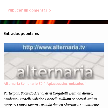
Publicar un comentario
C
o
m
Entradas populares
e
n
t
a
r
i
o
s
Alternaria Semanario 50: "¡Aplausos sincronizados!"
Participan: Facundo Arena, Ariel Corgatelli, Demian Alonso,
Emiliano Piscitelli, Soledad Piscitelli, William Sandoval, Nahuel
Marisi y Franco Rivero. Facundo dijo en Alternaria : Finalmente,