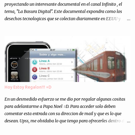
personalmente, un éxito y un logro sin precedentes. Sinceram...
proyectando un interesante documental en el canal Infinito , el
tema, "La Basura Digital". Este documental expondra como los
desechos tecnologicos que se colectan diariamente en EEUU y
Europa son enviados a paises subdesarrollados, para llevar a cabo
los "supuestos" procesos de "Reciclaje" (enterramos todo y chau).
Asi, todos los residuos sonincinerados produciendo lo que los
ambientalistas llaman "La Pesadilla de la Edad Cibernetica". La
transmision es el Domingo 2 de diciembre a las 21:00 hs. Me
parecio muy interesante, no creo que lo pueda ver por la hora, asi
que los comentarios los dejo en sus manos...
Hoy Estoy Regalon!!! =D
En un desmedido esfuerzo se me dio por regalar algunas cositas
para adelantarme a Papa Noel =D. Para acceder solo deben
comentar esta entrada con su direccion de mail y que es lo que
desean. Upss, me olvidaba lo que tengo para ofrecerles dentro de
mis arcas: * Codigos de Descarga Gratuitas para la aplicacion para