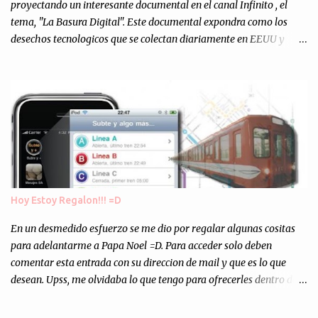
personalmente, un éxito y un logro sin precedentes. Sinceram...
proyectando un interesante documental en el canal Infinito , el
tema, "La Basura Digital". Este documental expondra como los
desechos tecnologicos que se colectan diariamente en EEUU y
Europa son enviados a paises subdesarrollados, para llevar a cabo
los "supuestos" procesos de "Reciclaje" (enterramos todo y chau).
Asi, todos los residuos sonincinerados produciendo lo que los
ambientalistas llaman "La Pesadilla de la Edad Cibernetica". La
transmision es el Domingo 2 de diciembre a las 21:00 hs. Me
parecio muy interesante, no creo que lo pueda ver por la hora, asi
que los comentarios los dejo en sus manos...
Hoy Estoy Regalon!!! =D
En un desmedido esfuerzo se me dio por regalar algunas cositas
para adelantarme a Papa Noel =D. Para acceder solo deben
comentar esta entrada con su direccion de mail y que es lo que
desean. Upss, me olvidaba lo que tengo para ofrecerles dentro de
mis arcas: * Codigos de Descarga Gratuitas para la aplicacion para
Iphone y Ipod Touch "Subte y Algo Mas" (Tengo 5) (*): Gentileza