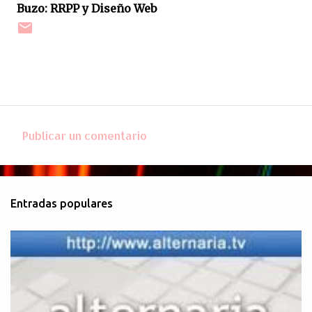
Buzo: RRPP y Diseño Web
Publicar un comentario
C
o
m
Entradas populares
e
n
t
a
r
i