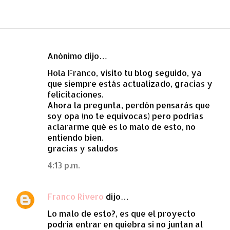
Anónimo dijo…
C
Hola Franco, visito tu blog seguido, ya
o
que siempre estás actualizado, gracias y
m
felicitaciones.
e
Ahora la pregunta, perdón pensarás que
soy opa (no te equivocas) pero podrías
n
aclararme qué es lo malo de esto, no
t
entiendo bien.
a
gracias y saludos
r
4:13 p.m.
i
o
Franco Rivero
dijo…
s
Lo malo de esto?, es que el proyecto
podria entrar en quiebra si no juntan al