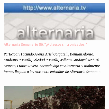
Alternaria Semanario 50: "¡Aplausos sincronizados!"
Participan: Facundo Arena, Ariel Corgatelli, Demian Alonso,
Emiliano Piscitelli, Soledad Piscitelli, William Sandoval, Nahuel
Marisi y Franco Rivero. Facundo dijo en Alternaria : Finalmente,
hemos llegado a los cincuenta episodios de Alternaria Semanario.
Cincuenta ocasiones para ponernos en contacto con ustedes y
contarles las noticias de tecnología más importantes, desde
nuestra propia óptica: un punto de vista independiente e
informal.Para festejarlo, se nos ocurrió que estemos todos juntos; y
cuando digo "todos" me refiero a toda la gente que alguna vez
participó en el semanario como panelista, y a ustedes. Por eso se