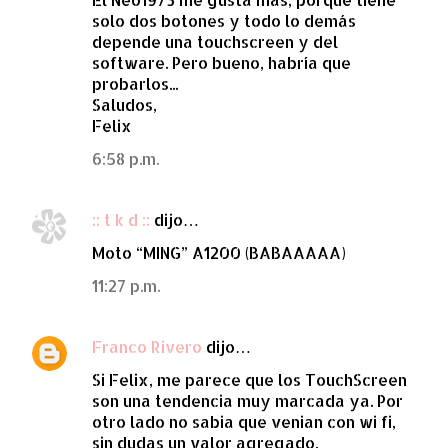
solo dos botones y todo lo demás
r
depende una touchscreen y del
i
software. Pero bueno, habría que
o
probarlos...
Saludos,
s
Felix
6:58 p.m.
:: t k d ::
dijo…
Moto “MING” A1200 (BABAAAAA)
11:27 p.m.
Franco Rivero
dijo…
Si Felix, me parece que los TouchScreen
son una tendencia muy marcada ya. Por
otro lado no sabia que venian con wi fi,
sin dudas un valor agregado.