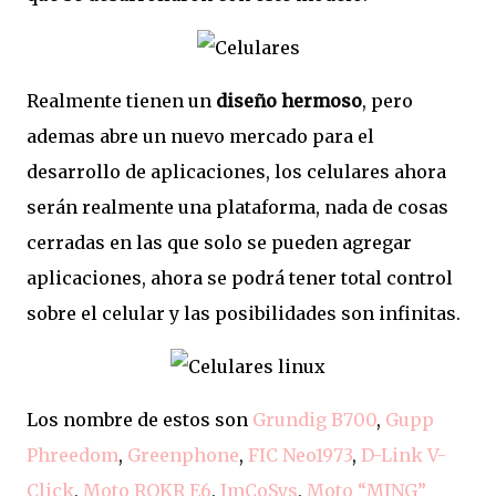
Realmente tienen un
diseño hermoso
, pero
ademas abre un nuevo mercado para el
desarrollo de aplicaciones, los celulares ahora
serán realmente una plataforma, nada de cosas
cerradas en las que solo se pueden agregar
aplicaciones, ahora se podrá tener total control
sobre el celular y las posibilidades son infinitas.
Los nombre de estos son
Grundig B700
,
Gupp
Phreedom
,
Greenphone
,
FIC Neo1973
,
D-Link V-
Click
,
Moto ROKR E6
,
ImCoSys
,
Moto “MING”