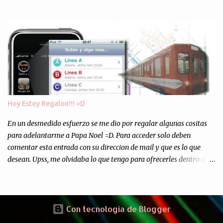
Europa son enviados a paises subdesarrollados, para llevar a cabo
los "supuestos" procesos de "Reciclaje" (enterramos todo y chau).
Asi, todos los residuos sonincinerados produciendo lo que los
ambientalistas llaman "La Pesadilla de la Edad Cibernetica". La
transmision es el Domingo 2 de diciembre a las 21:00 hs. Me
parecio muy interesante, no creo que lo pueda ver por la hora, asi
que los comentarios los dejo en sus manos...
Hoy Estoy Regalon!!! =D
En un desmedido esfuerzo se me dio por regalar algunas cositas
para adelantarme a Papa Noel =D. Para acceder solo deben
comentar esta entrada con su direccion de mail y que es lo que
desean. Upss, me olvidaba lo que tengo para ofrecerles dentro de
mis arcas: * Codigos de Descarga Gratuitas para la aplicacion para
Iphone y Ipod Touch "Subte y Algo Mas" (Tengo 5) (*): Gentileza
del Sr. Angel Traversi de AMT Desarrollos * 7 Invitaciones para
Google Wave , si bien ya son muchas las que estan dando vueltas,
Con tecnología de Blogger
nunca estan de mas. (*) Sobre Subtes y Algo Mas : La forma más