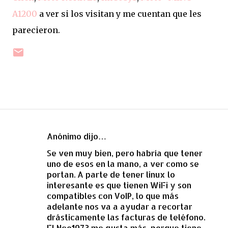
A1200
a ver si los visitan y me cuentan que les
parecieron.
Anónimo dijo…
C
Se ven muy bien, pero habría que tener
o
uno de esos en la mano, a ver como se
m
portan. A parte de tener linux lo
e
interesante es que tienen WiFi y son
compatibles con VoIP, lo que más
n
adelante nos va a ayudar a recortar
t
drásticamente las facturas de teléfono.
a
El Neo1973 me gusta más, porque tiene