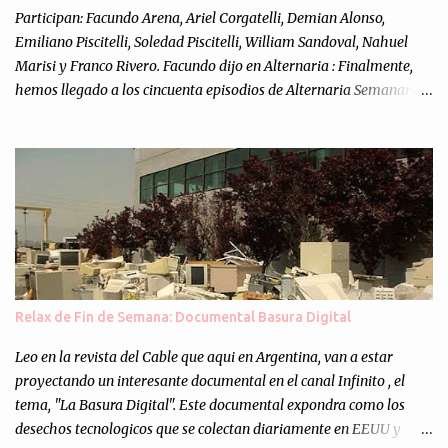
Participan: Facundo Arena, Ariel Corgatelli, Demian Alonso,
Emiliano Piscitelli, Soledad Piscitelli, William Sandoval, Nahuel
Marisi y Franco Rivero. Facundo dijo en Alternaria : Finalmente,
hemos llegado a los cincuenta episodios de Alternaria Semanario.
Cincuenta ocasiones para ponernos en contacto con ustedes y
contarles las noticias de tecnología más importantes, desde
nuestra propia óptica: un punto de vista independiente e
informal.Para festejarlo, se nos ocurrió que estemos todos juntos; y
cuando digo "todos" me refiero a toda la gente que alguna vez
participó en el semanario como panelista, y a ustedes. Por eso se
nos ocurrió la idea de emitir video en vivo. La tarea no fué facil,
hubo que coordinar horarios, preparar el estudio, configurar
muchos programejos y hacer muchas pruebas. ¿El resultado?
Relax de Fin de Semana: Documental Basura Digital
Totalmente inesperado. Mas de 200 personas en vivo
escuchándonos y viendo como grabamos el semanario es, para mi
Leo en la revista del Cable que aqui en Argentina, van a estar
personalmente, un éxito y un logro sin precedentes. Sinceram...
proyectando un interesante documental en el canal Infinito , el
tema, "La Basura Digital". Este documental expondra como los
desechos tecnologicos que se colectan diariamente en EEUU y