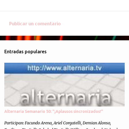
Publicar un comentario
C
o
m
Entradas populares
e
n
t
a
r
i
o
s
Alternaria Semanario 50: "¡Aplausos sincronizados!"
Participan: Facundo Arena, Ariel Corgatelli, Demian Alonso,