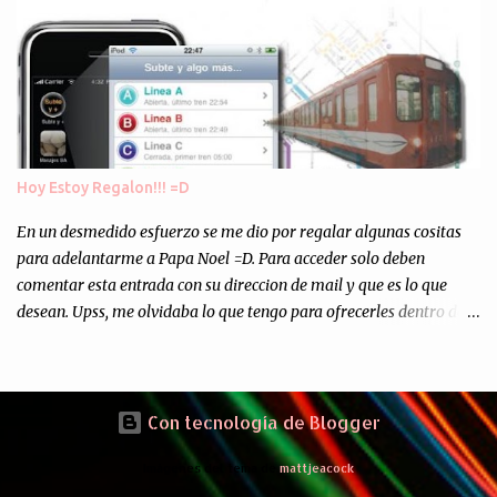
Asi, todos los residuos sonincinerados produciendo lo que los
ambientalistas llaman "La Pesadilla de la Edad Cibernetica". La
transmision es el Domingo 2 de diciembre a las 21:00 hs. Me
parecio muy interesante, no creo que lo pueda ver por la hora, asi
que los comentarios los dejo en sus manos...
Hoy Estoy Regalon!!! =D
En un desmedido esfuerzo se me dio por regalar algunas cositas
para adelantarme a Papa Noel =D. Para acceder solo deben
comentar esta entrada con su direccion de mail y que es lo que
desean. Upss, me olvidaba lo que tengo para ofrecerles dentro de
mis arcas: * Codigos de Descarga Gratuitas para la aplicacion para
Iphone y Ipod Touch "Subte y Algo Mas" (Tengo 5) (*): Gentileza
del Sr. Angel Traversi de AMT Desarrollos * 7 Invitaciones para
Google Wave , si bien ya son muchas las que estan dando vueltas,
Con tecnología de Blogger
nunca estan de mas. (*) Sobre Subtes y Algo Mas : La forma más
Imágenes del tema de
mattjeacock
fácil de conocer el Subte de la Ciudad de Buenos Aires Sabias que