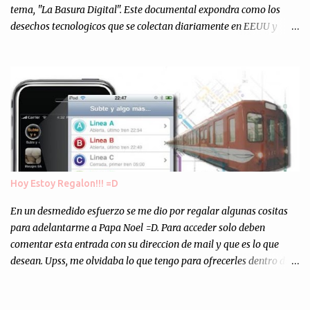
tema, "La Basura Digital". Este documental expondra como los
desechos tecnologicos que se colectan diariamente en EEUU y
Europa son enviados a paises subdesarrollados, para llevar a cabo
los "supuestos" procesos de "Reciclaje" (enterramos todo y chau).
Asi, todos los residuos sonincinerados produciendo lo que los
ambientalistas llaman "La Pesadilla de la Edad Cibernetica". La
transmision es el Domingo 2 de diciembre a las 21:00 hs. Me
parecio muy interesante, no creo que lo pueda ver por la hora, asi
que los comentarios los dejo en sus manos...
Hoy Estoy Regalon!!! =D
En un desmedido esfuerzo se me dio por regalar algunas cositas
para adelantarme a Papa Noel =D. Para acceder solo deben
comentar esta entrada con su direccion de mail y que es lo que
desean. Upss, me olvidaba lo que tengo para ofrecerles dentro de
mis arcas: * Codigos de Descarga Gratuitas para la aplicacion para
Iphone y Ipod Touch "Subte y Algo Mas" (Tengo 5) (*): Gentileza