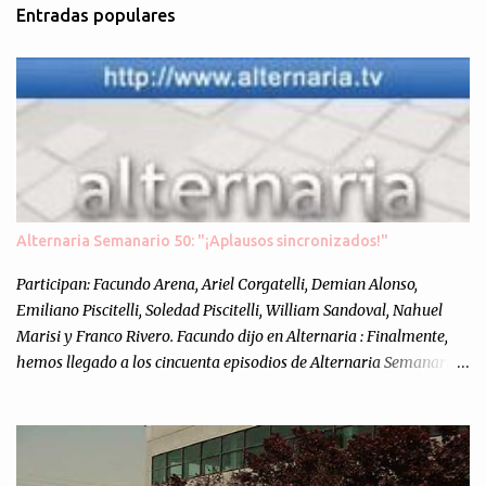
Entradas populares
e
n
t
a
r
i
o
s
Alternaria Semanario 50: "¡Aplausos sincronizados!"
Participan: Facundo Arena, Ariel Corgatelli, Demian Alonso,
Emiliano Piscitelli, Soledad Piscitelli, William Sandoval, Nahuel
Marisi y Franco Rivero. Facundo dijo en Alternaria : Finalmente,
hemos llegado a los cincuenta episodios de Alternaria Semanario.
Cincuenta ocasiones para ponernos en contacto con ustedes y
contarles las noticias de tecnología más importantes, desde
nuestra propia óptica: un punto de vista independiente e
informal.Para festejarlo, se nos ocurrió que estemos todos juntos; y