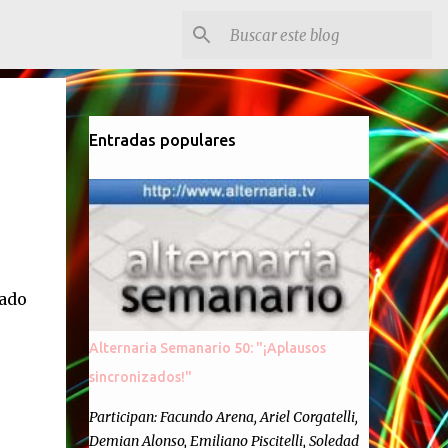
Entradas populares
rado
Alternaria Semanario 50: "¡Aplausos
sincronizados!"
Participan: Facundo Arena, Ariel Corgatelli,
Demian Alonso, Emiliano Piscitelli, Soledad