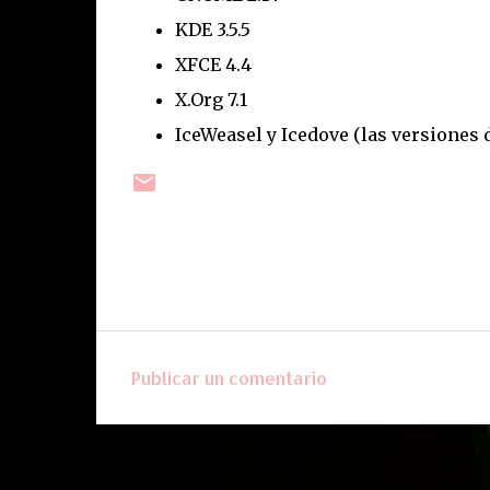
KDE 3.5.5
XFCE 4.4
X.Org 7.1
IceWeasel y Icedove (las versiones 
Publicar un comentario
C
o
m