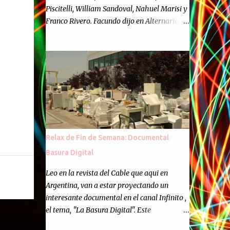
Piscitelli, William Sandoval, Nahuel Marisi y
Franco Rivero. Facundo dijo en Alternaria :
Finalmente, hemos llegado a los cincuenta
episodios de Alternaria Semanario.
Cincuenta ocasiones para ponernos en
contacto con ustedes y contarles las noticias
de tecnología más importantes, desde
nuestra propia óptica: un punto de vista
independiente e informal.Para festejarlo, se
nos ocurrió que estemos todos juntos; y
cuando digo "todos" me refiero a toda la
Relax de Fin de Semana: Documental
gente que alguna vez participó en el
Basura Digital
semanario como panelista, y a ustedes. Por
eso se nos ocurrió la idea de emitir video en
Leo en la revista del Cable que aqui en
vivo. La tarea no fué facil, hubo que
Argentina, van a estar proyectando un
coordinar horarios, preparar el estudio,
interesante documental en el canal Infinito ,
configurar muchos programejos y hacer
el tema, "La Basura Digital". Este
muchas pruebas. ¿El resultado? Totalmente
documental expondra como los desechos