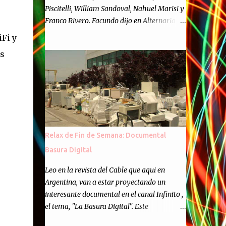
Piscitelli, William Sandoval, Nahuel Marisi y
Franco Rivero. Facundo dijo en Alternaria :
Finalmente, hemos llegado a los cincuenta
iFi y
episodios de Alternaria Semanario.
ws
Cincuenta ocasiones para ponernos en
contacto con ustedes y contarles las noticias
de tecnología más importantes, desde
nuestra propia óptica: un punto de vista
independiente e informal.Para festejarlo, se
nos ocurrió que estemos todos juntos; y
cuando digo "todos" me refiero a toda la
Relax de Fin de Semana: Documental
gente que alguna vez participó en el
Basura Digital
semanario como panelista, y a ustedes. Por
eso se nos ocurrió la idea de emitir video en
Leo en la revista del Cable que aqui en
vivo. La tarea no fué facil, hubo que
Argentina, van a estar proyectando un
coordinar horarios, preparar el estudio,
interesante documental en el canal Infinito ,
configurar muchos programejos y hacer
el tema, "La Basura Digital". Este
muchas pruebas. ¿El resultado? Totalmente
documental expondra como los desechos