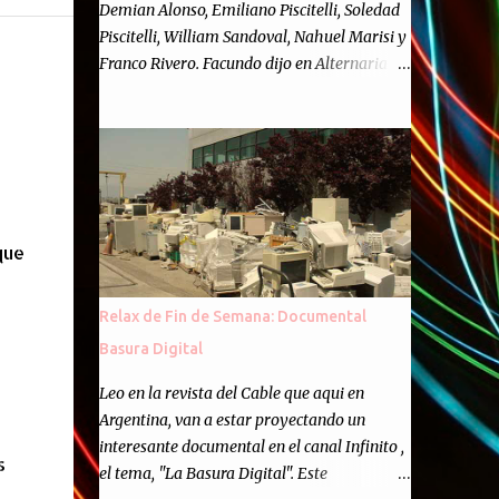
Demian Alonso, Emiliano Piscitelli, Soledad
Piscitelli, William Sandoval, Nahuel Marisi y
Franco Rivero. Facundo dijo en Alternaria :
Finalmente, hemos llegado a los cincuenta
episodios de Alternaria Semanario.
Cincuenta ocasiones para ponernos en
contacto con ustedes y contarles las noticias
de tecnología más importantes, desde
nuestra propia óptica: un punto de vista
que
independiente e informal.Para festejarlo, se
nos ocurrió que estemos todos juntos; y
cuando digo "todos" me refiero a toda la
Relax de Fin de Semana: Documental
gente que alguna vez participó en el
Basura Digital
semanario como panelista, y a ustedes. Por
eso se nos ocurrió la idea de emitir video en
Leo en la revista del Cable que aqui en
vivo. La tarea no fué facil, hubo que
Argentina, van a estar proyectando un
coordinar horarios, preparar el estudio,
interesante documental en el canal Infinito ,
s
configurar muchos programejos y hacer
el tema, "La Basura Digital". Este
muchas pruebas. ¿El resultado? Totalmente