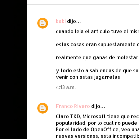
kaki
dijo…
C
cuando leia el articulo tuve el m
o
m
estas cosas eran supuestamente d
e
realmente que ganas de molestar 
n
t
y todo esto a sabiendas de que su
a
venir con estas jugarretas
r
4:13 a.m.
i
o
Franco Rivero
dijo…
s
Claro TKD, Microsoft tiene que r
popularidad, por lo cual no puede d
Por el lado de OpenOffice, veo una
nuevas versiones, esta incompatibi