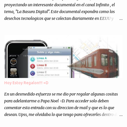
personalmente, un éxito y un logro sin precedentes. Sinceram...
proyectando un interesante documental en el canal Infinito , el
tema, "La Basura Digital". Este documental expondra como los
desechos tecnologicos que se colectan diariamente en EEUU y
Europa son enviados a paises subdesarrollados, para llevar a cabo
los "supuestos" procesos de "Reciclaje" (enterramos todo y chau).
Asi, todos los residuos sonincinerados produciendo lo que los
ambientalistas llaman "La Pesadilla de la Edad Cibernetica". La
transmision es el Domingo 2 de diciembre a las 21:00 hs. Me
parecio muy interesante, no creo que lo pueda ver por la hora, asi
que los comentarios los dejo en sus manos...
Hoy Estoy Regalon!!! =D
En un desmedido esfuerzo se me dio por regalar algunas cositas
para adelantarme a Papa Noel =D. Para acceder solo deben
comentar esta entrada con su direccion de mail y que es lo que
desean. Upss, me olvidaba lo que tengo para ofrecerles dentro de
mis arcas: * Codigos de Descarga Gratuitas para la aplicacion para