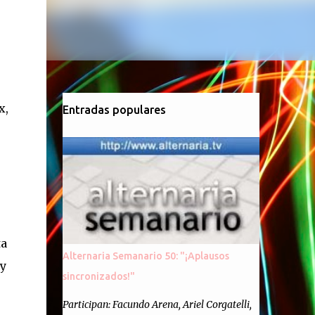
x,
Entradas populares
ta
Alternaria Semanario 50: "¡Aplausos
 y
sincronizados!"
Participan: Facundo Arena, Ariel Corgatelli,