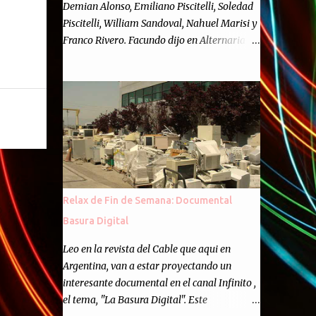
Demian Alonso, Emiliano Piscitelli, Soledad
Piscitelli, William Sandoval, Nahuel Marisi y
Franco Rivero. Facundo dijo en Alternaria :
Finalmente, hemos llegado a los cincuenta
episodios de Alternaria Semanario.
Cincuenta ocasiones para ponernos en
contacto con ustedes y contarles las noticias
de tecnología más importantes, desde
nuestra propia óptica: un punto de vista
independiente e informal.Para festejarlo, se
nos ocurrió que estemos todos juntos; y
cuando digo "todos" me refiero a toda la
Relax de Fin de Semana: Documental
gente que alguna vez participó en el
Basura Digital
semanario como panelista, y a ustedes. Por
eso se nos ocurrió la idea de emitir video en
Leo en la revista del Cable que aqui en
vivo. La tarea no fué facil, hubo que
Argentina, van a estar proyectando un
coordinar horarios, preparar el estudio,
interesante documental en el canal Infinito ,
configurar muchos programejos y hacer
el tema, "La Basura Digital". Este
muchas pruebas. ¿El resultado? Totalmente