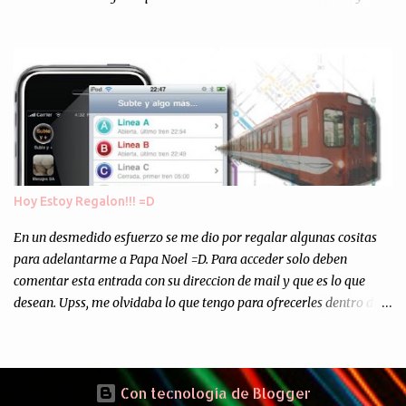
Europa son enviados a paises subdesarrollados, para llevar a cabo
los "supuestos" procesos de "Reciclaje" (enterramos todo y chau).
Asi, todos los residuos sonincinerados produciendo lo que los
ambientalistas llaman "La Pesadilla de la Edad Cibernetica". La
transmision es el Domingo 2 de diciembre a las 21:00 hs. Me
parecio muy interesante, no creo que lo pueda ver por la hora, asi
que los comentarios los dejo en sus manos...
Hoy Estoy Regalon!!! =D
En un desmedido esfuerzo se me dio por regalar algunas cositas
para adelantarme a Papa Noel =D. Para acceder solo deben
comentar esta entrada con su direccion de mail y que es lo que
desean. Upss, me olvidaba lo que tengo para ofrecerles dentro de
mis arcas: * Codigos de Descarga Gratuitas para la aplicacion para
Iphone y Ipod Touch "Subte y Algo Mas" (Tengo 5) (*): Gentileza
del Sr. Angel Traversi de AMT Desarrollos * 7 Invitaciones para
Google Wave , si bien ya son muchas las que estan dando vueltas,
Con tecnología de Blogger