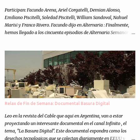
Participan: Facundo Arena, Ariel Corgatelli, Demian Alonso,
Emiliano Piscitelli, Soledad Piscitelli, William Sandoval, Nahuel
Marisi y Franco Rivero. Facundo dijo en Alternaria : Finalmente,
hemos llegado a los cincuenta episodios de Alternaria Semanario.
Cincuenta ocasiones para ponernos en contacto con ustedes y
contarles las noticias de tecnología más importantes, desde
nuestra propia óptica: un punto de vista independiente e
informal.Para festejarlo, se nos ocurrió que estemos todos juntos; y
cuando digo "todos" me refiero a toda la gente que alguna vez
participó en el semanario como panelista, y a ustedes. Por eso se
nos ocurrió la idea de emitir video en vivo. La tarea no fué facil,
hubo que coordinar horarios, preparar el estudio, configurar
muchos programejos y hacer muchas pruebas. ¿El resultado?
Relax de Fin de Semana: Documental Basura Digital
Totalmente inesperado. Mas de 200 personas en vivo
escuchándonos y viendo como grabamos el semanario es, para mi
Leo en la revista del Cable que aqui en Argentina, van a estar
personalmente, un éxito y un logro sin precedentes. Sinceram...
proyectando un interesante documental en el canal Infinito , el
tema, "La Basura Digital". Este documental expondra como los
desechos tecnologicos que se colectan diariamente en EEUU y