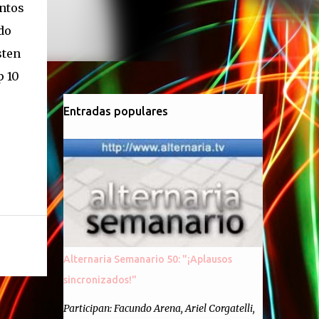
untos
do
sten
p 10
Entradas populares
Alternaria Semanario 50: "¡Aplausos
sincronizados!"
Participan: Facundo Arena, Ariel Corgatelli,