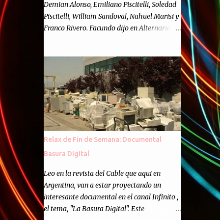
Demian Alonso, Emiliano Piscitelli, Soledad
Piscitelli, William Sandoval, Nahuel Marisi y
Franco Rivero. Facundo dijo en Alternaria :
Finalmente, hemos llegado a los cincuenta
episodios de Alternaria Semanario.
Cincuenta ocasiones para ponernos en
contacto con ustedes y contarles las noticias
de tecnología más importantes, desde
nuestra propia óptica: un punto de vista
independiente e informal.Para festejarlo, se
nos ocurrió que estemos todos juntos; y
cuando digo "todos" me refiero a toda la
Relax de Fin de Semana: Documental
gente que alguna vez participó en el
Basura Digital
semanario como panelista, y a ustedes. Por
eso se nos ocurrió la idea de emitir video en
Leo en la revista del Cable que aqui en
vivo. La tarea no fué facil, hubo que
Argentina, van a estar proyectando un
coordinar horarios, preparar el estudio,
interesante documental en el canal Infinito ,
configurar muchos programejos y hacer
el tema, "La Basura Digital". Este
muchas pruebas. ¿El resultado? Totalmente