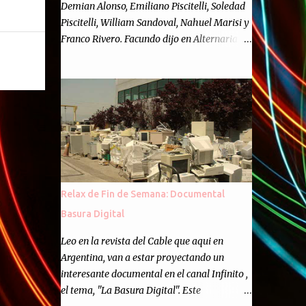
Demian Alonso, Emiliano Piscitelli, Soledad
Piscitelli, William Sandoval, Nahuel Marisi y
Franco Rivero. Facundo dijo en Alternaria :
Finalmente, hemos llegado a los cincuenta
episodios de Alternaria Semanario.
Cincuenta ocasiones para ponernos en
contacto con ustedes y contarles las noticias
de tecnología más importantes, desde
nuestra propia óptica: un punto de vista
independiente e informal.Para festejarlo, se
nos ocurrió que estemos todos juntos; y
cuando digo "todos" me refiero a toda la
Relax de Fin de Semana: Documental
gente que alguna vez participó en el
Basura Digital
semanario como panelista, y a ustedes. Por
eso se nos ocurrió la idea de emitir video en
Leo en la revista del Cable que aqui en
vivo. La tarea no fué facil, hubo que
Argentina, van a estar proyectando un
coordinar horarios, preparar el estudio,
interesante documental en el canal Infinito ,
configurar muchos programejos y hacer
el tema, "La Basura Digital". Este
muchas pruebas. ¿El resultado? Totalmente