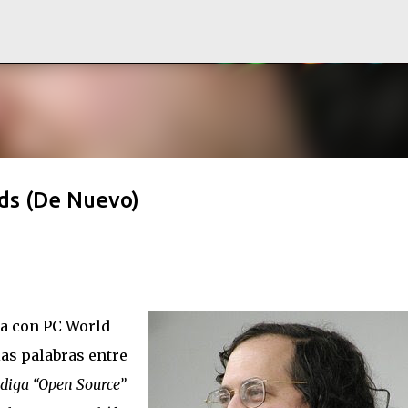
Ir al contenido principal
ds (De Nuevo)
a con PC World
ias palabras entre
 diga “Open Source”