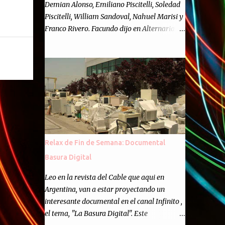
Demian Alonso, Emiliano Piscitelli, Soledad
Piscitelli, William Sandoval, Nahuel Marisi y
Franco Rivero. Facundo dijo en Alternaria :
Finalmente, hemos llegado a los cincuenta
episodios de Alternaria Semanario.
Cincuenta ocasiones para ponernos en
contacto con ustedes y contarles las noticias
de tecnología más importantes, desde
nuestra propia óptica: un punto de vista
independiente e informal.Para festejarlo, se
nos ocurrió que estemos todos juntos; y
cuando digo "todos" me refiero a toda la
Relax de Fin de Semana: Documental
gente que alguna vez participó en el
Basura Digital
semanario como panelista, y a ustedes. Por
eso se nos ocurrió la idea de emitir video en
Leo en la revista del Cable que aqui en
vivo. La tarea no fué facil, hubo que
Argentina, van a estar proyectando un
coordinar horarios, preparar el estudio,
interesante documental en el canal Infinito ,
configurar muchos programejos y hacer
el tema, "La Basura Digital". Este
muchas pruebas. ¿El resultado? Totalmente