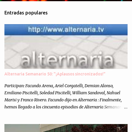
m
Entradas populares
e
n
t
a
r
i
o
s
Alternaria Semanario 50: "¡Aplausos sincronizados!"
Participan: Facundo Arena, Ariel Corgatelli, Demian Alonso,
Emiliano Piscitelli, Soledad Piscitelli, William Sandoval, Nahuel
Marisi y Franco Rivero. Facundo dijo en Alternaria : Finalmente,
hemos llegado a los cincuenta episodios de Alternaria Semanario.
Cincuenta ocasiones para ponernos en contacto con ustedes y
contarles las noticias de tecnología más importantes, desde
nuestra propia óptica: un punto de vista independiente e